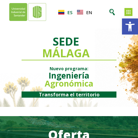
ES
EN
Ab
SEDE
MÁLAGA
Nuevo programa:
Ingeniería
Agronómica
Transforma el territorio
Oferta